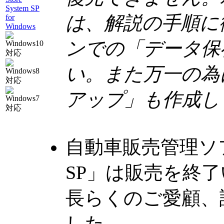
は、解説の手順に
ンでの「データ保
い。また万一の為
アップ」も作成し
自動車販売管理ソフト「C
SP」は販売を終
長らくのご愛顧、
した。