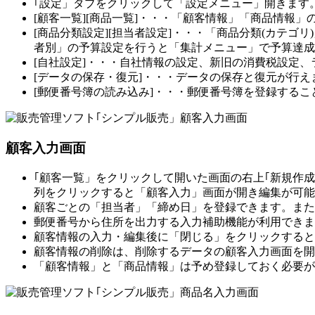
｢設定」タブをクリックして「設定メニュー」開きます
[顧客一覧][商品一覧]・・・「顧客情報」「商品情
[商品分類設定][担当者設定]・・・「商品分類(カテ
者別」の予算設定を行うと「集計メニュー」で予算達成
[自社設定]・・・自社情報の設定、新旧の消費税設定
[データの保存・復元]・・・データの保存と復元が行え
[郵便番号簿の読み込み]・・・郵便番号簿を登録する
顧客入力画面
｢顧客一覧」をクリックして開いた画面の右上｢新規作
列をクリックすると「顧客入力」画面が開き編集が可能
顧客ごとの「担当者」「締め日」を登録できます。また
郵便番号から住所を出力する入力補助機能が利用できま
顧客情報の入力・編集後に「閉じる」をクリックすると
顧客情報の削除は、削除するデータの顧客入力画面を開
「顧客情報」と「商品情報」は予め登録しておく必要が